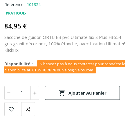
Référence :
101324
PRATIQUE-
84,95 €
Sacoche de guidon ORTLIEB pvc Ultimate Six S Plus F3654
gris granit décor noir, 100% étanche, avec fixation Ultimate6
KlickFix ...
Disponibilité :
N'hésitez pas à nous contacter pour connaître la
disponibilité au 01 39 78 78 78 ou velo9@velo9.com

Ajouter Au Panier