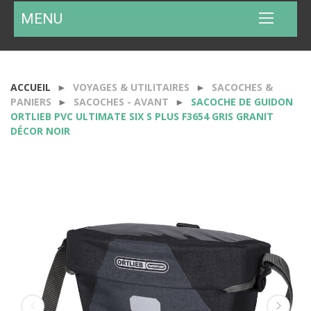
MENU
ACCUEIL
VOYAGES & UTILITAIRES
SACOCHES &
PANIERS
SACOCHES - AVANT
SACOCHE DE GUIDON
ORTLIEB PVC ULTIMATE SIX S PLUS F3654 GRIS GRANIT
DÉCOR NOIR