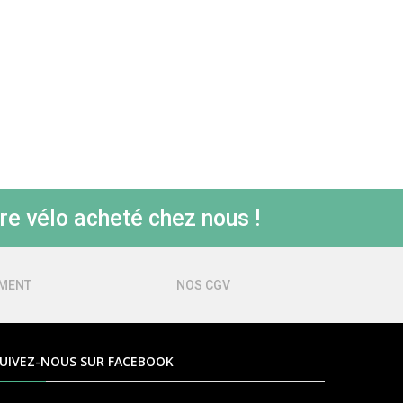
re vélo acheté chez nous !
EMENT
NOS CGV
UIVEZ-NOUS SUR FACEBOOK