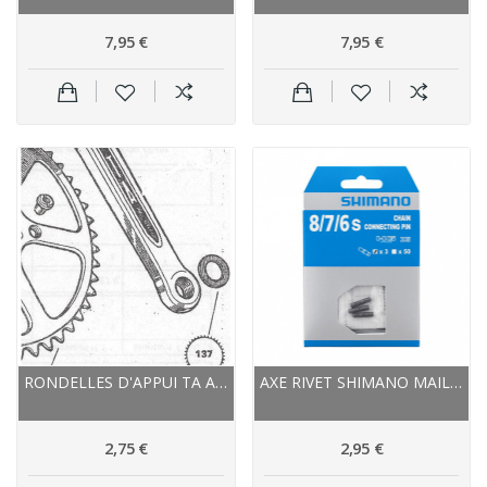
7,95 €
7,95 €
RONDELLES D'APPUI TA ACIER POUR AXE DE PÉDALE...
AXE RIVET SHIMANO MAILLON DE CHAINE 6/7/8V HG...
2,75 €
2,95 €