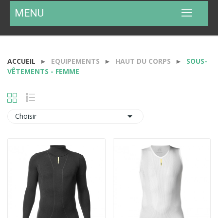
MENU
ACCUEIL
EQUIPEMENTS
HAUT DU CORPS
SOUS-
VÊTEMENTS - FEMME

Choisir