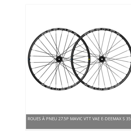
ROUES À PNEU 27.5P MAVIC VTT VAE E-DEEMAX S 35.