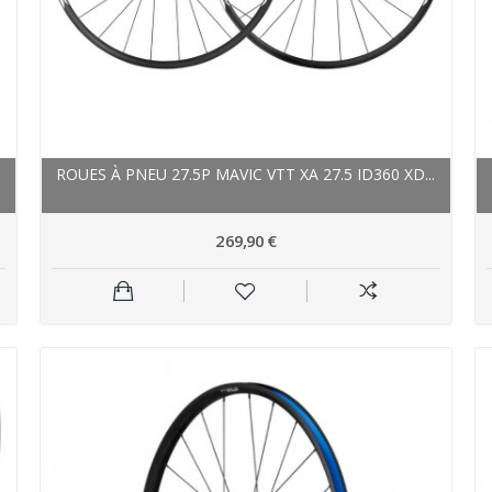
ROUES À PNEU 27.5P MAVIC VTT XA 27.5 ID360 XD...
269,90 €