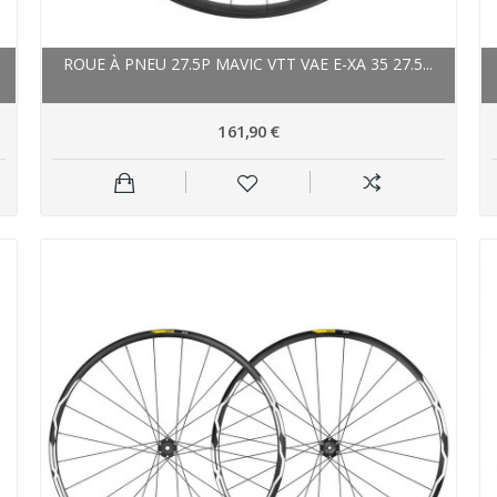
ROUE À PNEU 27.5P MAVIC VTT VAE E-XA 35 27.5...
161,90 €