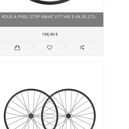
ROUE À PNEU 27.5P MAVIC VTT VAE E-XA 35 27.5...
198,90 €