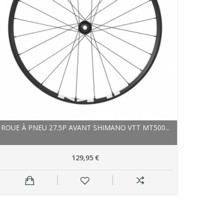
ROUE À PNEU 27.5P AVANT SHIMANO VTT MT500...
129,95 €