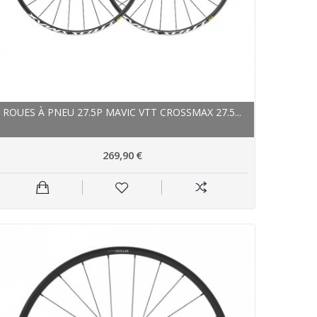
ROUES À PNEU 27.5P MAVIC VTT CROSSMAX 27.5...
269,90 €