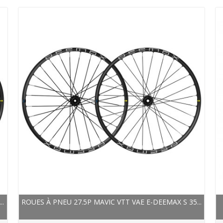
..
ROUES À PNEU 27.5P MAVIC VTT VAE E-DEEMAX S 35...