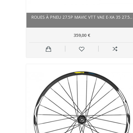
ROUES À PNEU 27.5P MAVIC VTT VAE E-XA 35 27.5...
359,00 €