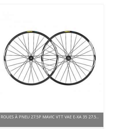
ROUES À PNEU 27.5P MAVIC VTT VAE E-XA 35 27.5...