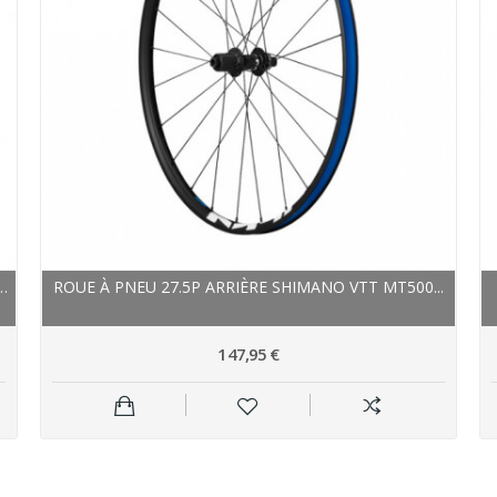
E 27.5P XLC VTT DT-SWISS 466D...
ROUE À PNEU 27.5P ARRIÈRE SHIMANO VTT MT500...
147,95 €