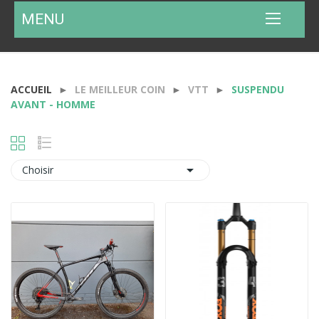
MENU
ACCUEIL
LE MEILLEUR COIN
VTT
SUSPENDU
AVANT - HOMME

Choisir