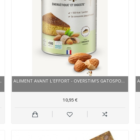
.
ALIMENT AVANT L'EFFORT - OVERSTIM'S GATOSPORT -...
10,95 €