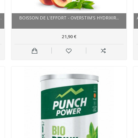
PÉRATION BIO ISSU DE...
BOISSON DE L'EFFORT - OVERSTIM'S HYDRIXIR...
21,90 €