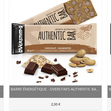
BAYE7FONS NON CONGELÉE
BARRE ÉNERGÉTIQUE - OVERSTIM'S AUTHENTIC BAR -...
2,30 €