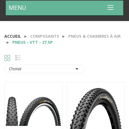
MENU
ACCUEIL
COMPOSANTS
PNEUS & CHAMBRES À AIR
PNEUS - VTT - 27.5P

Choisir