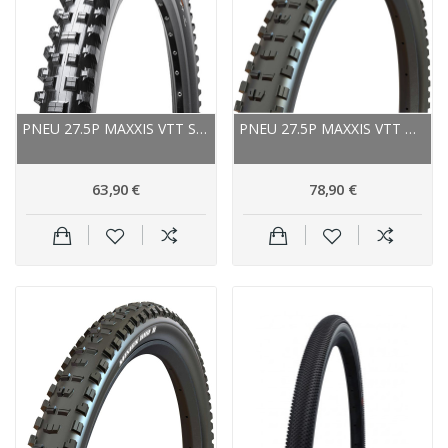
PNEU 27.5P MAXXIS VTT SHORTY TUBELESS READY 3C...
PNEU 27.5P MAXXIS VTT MINION DHR II TUBELESS...
63,90 €
78,90 €