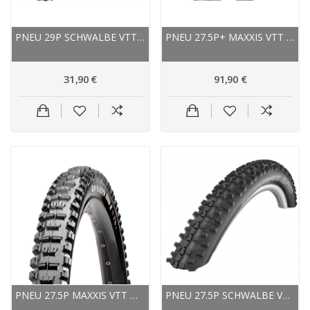
PNEU 29P SCHWALBE VTT RACING RALPH PERFORMANCE
PNEU 27.5P+ MAXXIS VTT REKON+ TUBELESS READY EXO
31,90 €
91,90 €
PNEU 27.5P MAXXIS VTT MINION DHR II EXO...
PNEU 27.5P SCHWALBE VTT VAE SMART SAM ADDIX...