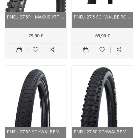
PNEU 27.5P+ MAXXIS VTT MINION DHR II+ TUBELESS...
PNEU 27.5 SCHWALBE ROUTE GRAVEL G-ONE ALL ROUND...
79,90 €
65,90 €
PNEU 27.5P SCHWALBE VTT ROUTE SUPER MOTO-X...
PNEU 27.5P SCHWALBE VTT SMART SAM PERFORMANCE...