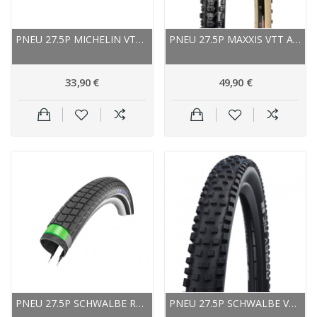
PNEU 27.5P MICHELIN VTT FORCE XC TL...
PNEU 27.5P MAXXIS VTT ARDENT EXO TR SKINWALL...
33,90 €
49,90 €
PNEU 27.5P SCHWALBE ROUTE VTT VAE BIG BEN PLUS...
PNEU 27.5P SCHWALBE VTT NOBBY NIC PERFORMANCE...