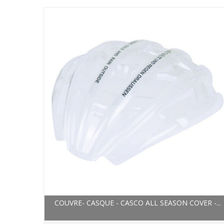
COUVRE- CASQUE - CASCO ALL SEASON COVER -...