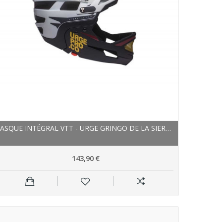
CASQUE INTÉGRAL VTT - URGE GRINGO DE LA SIERRA...
143,90 €