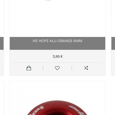
VIS HOPE ALU ORANGE 6MM
5,90 €