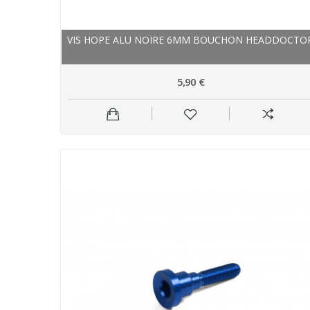
VIS HOPE ALU NOIRE 6MM BOUCHON HEADDOCTO
5,90 €