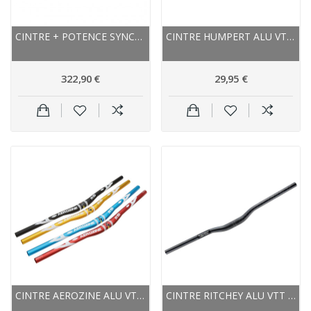
CINTRE + POTENCE SYNCROS INTÉGRÉE CARBON VTT...
CINTRE HUMPERT ALU VTT-VTC-RTE CONTEST COMFORT...
322,90 €
29,95 €
CINTRE AEROZINE ALU VTT RELEVÉ XBR15 31.8X15 OR...
CINTRE RITCHEY ALU VTT RELEVÉ RIZER WCS TRAIL...