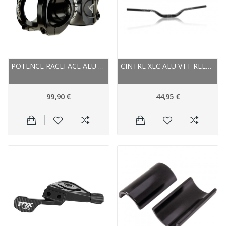
POTENCE RACEFACE ALU ROUTE VTT TURBINE 35 NOIR...
CINTRE XLC ALU VTT RELEVÉ ALL HB-M19 31.8 NOIR...
99,90 €
44,95 €