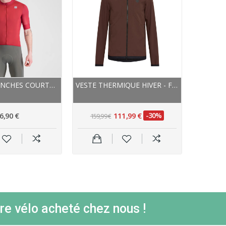
MAILLOT MANCHES COURTES - SPORTFUL SRK - ROUGE
VESTE THERMIQUE HIVER - FOX RANGER FIRE -...
6,90 €
111,99 €
-30%
159,99 €
re vélo acheté chez nous !