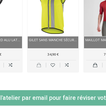
BÉQUILLE OXFORD ALU LATÉRALE BIGFOOT NOIRE
GILET SANS MANCHE SÉCURITÉ - WOWOW MAVERICK -...
€
34,90 €
7
'atelier par email pour faire réviser vot