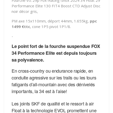
Fourche vtt 29p Fox-Racing-Shox 2024 34 Float 29
Performance Elite 130 FIT4 Boost CTD Adjust Disc
noir décor gris,
PM axe 15x110mm,
déport 44mm, 1.655kg,
ppc
1499 €ttc
, cone 1P5 pivot 1P1/8.
-
Le point fort de la fourche suspendue FOX
34 Performance Elite est depuis toujours
sa polyvalence.
En cross-country ou endurance rapide, en
conduite agressive sur les trails ou les tours
fatigants d’all-mountain avec des dénivelés
importants, la 34 est à l’aise!
Les joints SKF de qualité et le ressort à air
Float à la technologie EVOL promettent une