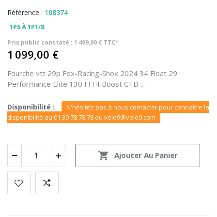
Référence :
108374
1P5 À 1P1/8
Prix public constaté : 1 499,00 € TTC*
1 099,00 €
Fourche vtt 29p Fox-Racing-Shox 2024 34 Float 29
Performance Elite 130 FIT4 Boost CTD ...
Disponibilité :
N'hésitez pas à nous contacter pour connaître la
disponibilité au 01 39 78 78 78 ou velo9@velo9.com

Ajouter Au Panier