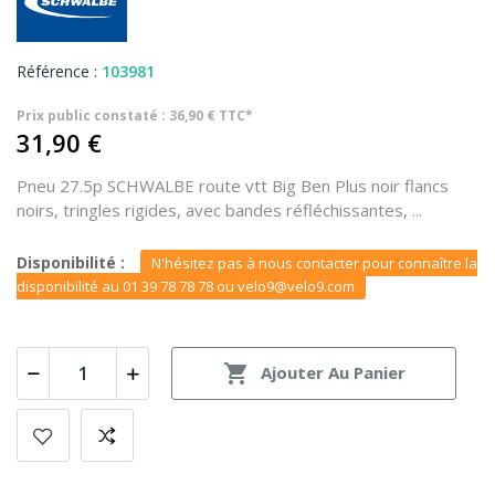
Référence :
103981
Prix public constaté : 36,90 € TTC*
31,90 €
Pneu 27.5p SCHWALBE route vtt Big Ben Plus noir flancs
noirs, tringles rigides, avec bandes réfléchissantes, ...
Disponibilité :
N'hésitez pas à nous contacter pour connaître la
disponibilité au 01 39 78 78 78 ou velo9@velo9.com

Ajouter Au Panier