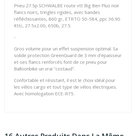
Pneu 27.5p SCHWALBE route vtt Big Ben Plus noir
flancs noirs, tringles rigides, avec bandes
réfléchissantes, 860 gr, ETRTO 50-584, ppc 36.90
€ttc, 27.5x2.00, 650b, 27.5.
-
Gros volume pour un effet suspension optimal.
Sa
solide protection GreenGuard de 3 mm d’épaisseur
et ses flancs renforcés font de ce pneu pour
Balloonbike un vrai ‘‘costaud’’.
Confortable et résistant, il est le choix idéal pour
les vélos cargo et tout type de vélos électriques.
Avec homologation ECE-R75.
16 Autres Produits Dans La Même