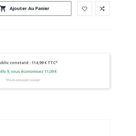

Ajouter Au Panier
ublic constaté : 114,99 € TTC*
élo 9, vous économisez 11,09 €
*Prix de vente public constaté