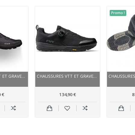
Promo !
CHAUSSURES VTT ET GRAVEL - FIZIK TERRA ATLAS -...
CHAUSSURES VTT ET GRAVEL - NORTHWAVE ROCKIT...
 €
134,90 €
8