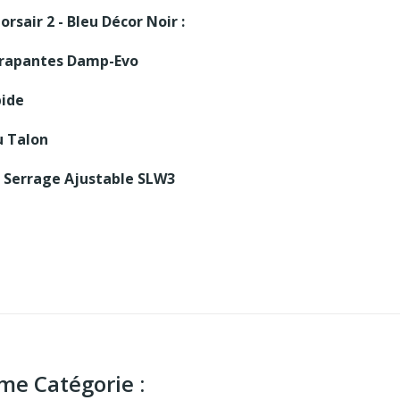
sair 2 - Bleu Décor Noir :
érapantes Damp-Evo
pide
u Talon
 Serrage Ajustable SLW3
me Catégorie :