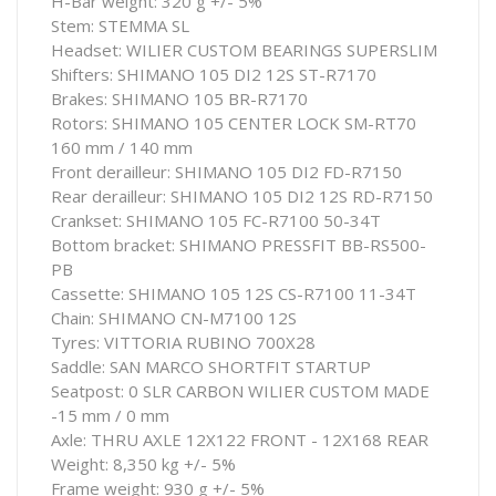
H-Bar weight: 320 g +/- 5%
Stem: STEMMA SL
Headset: WILIER CUSTOM BEARINGS SUPERSLIM
Shifters: SHIMANO 105 DI2 12S ST-R7170
Brakes: SHIMANO 105 BR-R7170
Rotors: SHIMANO 105 CENTER LOCK SM-RT70
160 mm / 140 mm
Front derailleur: SHIMANO 105 DI2 FD-R7150
Rear derailleur: SHIMANO 105 DI2 12S RD-R7150
Crankset: SHIMANO 105 FC-R7100 50-34T
Bottom bracket: SHIMANO PRESSFIT BB-RS500-
PB
Cassette: SHIMANO 105 12S CS-R7100 11-34T
Chain: SHIMANO CN-M7100 12S
Tyres: VITTORIA RUBINO 700X28
Saddle: SAN MARCO SHORTFIT STARTUP
Seatpost: 0 SLR CARBON WILIER CUSTOM MADE
-15 mm / 0 mm
Axle: THRU AXLE 12X122 FRONT - 12X168 REAR
Weight: 8,350 kg +/- 5%
Frame weight: 930 g +/- 5%