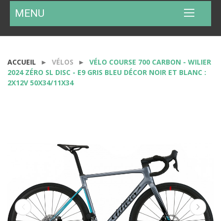
MENU
ACCUEIL
VÉLOS
VÉLO COURSE 700 CARBON - WILIER
2024 ZÉRO SL DISC - E9 GRIS BLEU DÉCOR NOIR ET BLANC :
2X12V 50X34/11X34