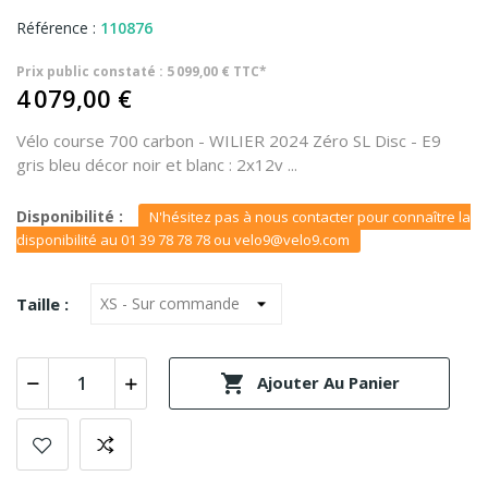
Référence :
110876
Prix public constaté : 5 099,00 € TTC*
4 079,00 €
Vélo course 700 carbon - WILIER 2024 Zéro SL Disc - E9
gris bleu décor noir et blanc : 2x12v ...
Disponibilité :
N'hésitez pas à nous contacter pour connaître la
disponibilité au 01 39 78 78 78 ou velo9@velo9.com
Taille :

Ajouter Au Panier