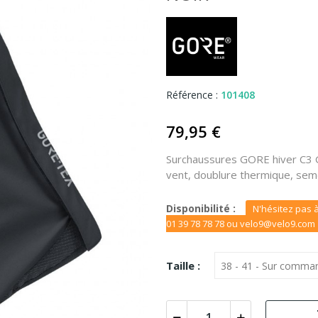
Référence :
101408
79,95 €
Surchaussures GORE hiver C3 
vent, doublure thermique, sem
Disponibilité :
N'hésitez pas à
01 39 78 78 78 ou velo9@velo9.com
Taille :