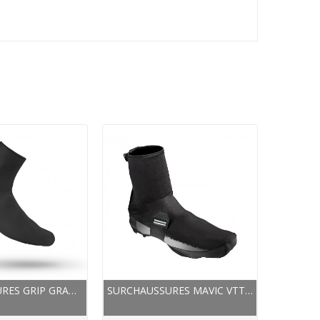
SURCHAUSSURES GRIP GRAB ROUTE RACE AERO 2...
SURCHAUSSURES MAVIC VTT CROSSMAX THERMO NOIR...