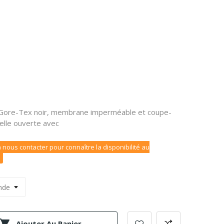
Gore-Tex noir, membrane imperméable et coupe-
elle ouverte avec
 nous contacter pour connaître la disponibilité au

Ajouter Au Panier