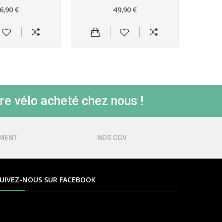
6,90 €
49,90 €
re vélo acheté chez nous !
EMENT
NOS CGV
UIVEZ-NOUS SUR FACEBOOK