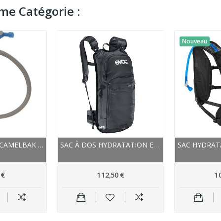
me Catégorie :
Nouveau
TUYAU ISOLANT CAMELBAK INSULATED TUBE CRUX GRIS
SAC À DOS HYDRATATION EVOC ALL MOUNTAIN STAGE...
 €
112,50 €
1