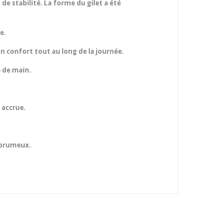
de stabilité. La forme du gilet a été
e.
n confort tout au long de la journée.
e de main.
 accrue.
s brumeux.