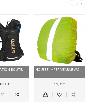
Promo !
SAC HYDRATATION ROUTE, GRAVEL ET VTT - CAMELBAK...
HOUSSE IMPERMÉABLE WOWOW RAIN BAG COVER 45 JAUNE
07,90 €
11,95 €
104,99