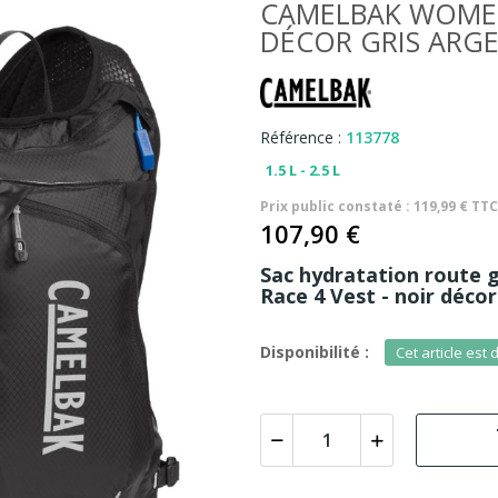
CAMELBAK WOMEN 
DÉCOR GRIS ARG
Référence :
113778
1.5 L - 2.5 L
Prix public constaté : 119,99 € TT
107,90 €
Sac hydratation route
Race 4 Vest - noir déco
Disponibilité :
Cet article est 