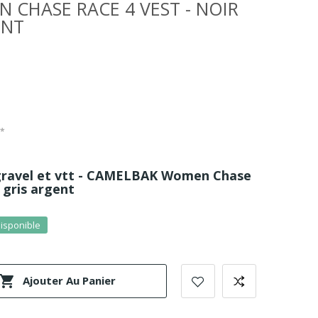
CHASE RACE 4 VEST - NOIR
ENT
C*
 gravel et vtt - CAMELBAK Women Chase
r gris argent
disponible

Ajouter Au Panier