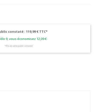
ublic constaté : 119,99 € TTC*
élo 9, vous économisez 12,09 €
*Prix de vente public constaté