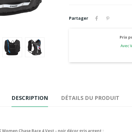
Partager
Prix p
Avec V
DESCRIPTION
DÉTAILS DU PRODUIT
K Women Chase Race 4 Vest - noir décor gris argent :