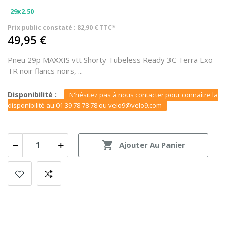
29x2.50
Prix public constaté : 82,90 € TTC*
49,95 €
Pneu 29p MAXXIS vtt Shorty Tubeless Ready 3C Terra Exo
TR noir flancs noirs, ...
Disponibilité :
N'hésitez pas à nous contacter pour connaître la
disponibilité au 01 39 78 78 78 ou velo9@velo9.com

Ajouter Au Panier