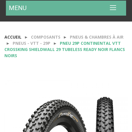
MENU
ACCUEIL
COMPOSANTS
PNEUS & CHAMBRES À AIR
PNEUS - VTT - 29P
PNEU 29P CONTINENTAL VTT
CROSSKING SHIELDWALL 29 TUBELESS READY NOIR FLANCS
NOIRS