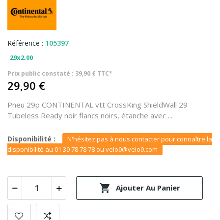
Référence :
105397
29x2.00
Prix public constaté : 39,90 € TTC*
29,90 €
Pneu 29p CONTINENTAL vtt CrossKing ShieldWall 29
Tubeless Ready noir flancs noirs, étanche avec ...
Disponibilité :
N'hésitez pas à nous contacter pour connaître la
disponibilité au 01 39 78 78 78 ou velo9@velo9.com

Ajouter Au Panier