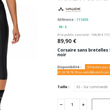
Référence :
111650
38 - S
Prix public constaté : 100,00 € TT
89,90 €
Corsaire sans bretelle
noir
Disponibilité :
N'hésitez pas à
01 39 78 78 78 ou velo9@velo9.com
Taille :