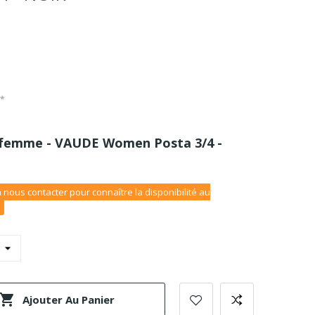
C*
s femme - VAUDE Women Posta 3/4 -
 nous contacter pour connaître la disponibilité au

Ajouter Au Panier