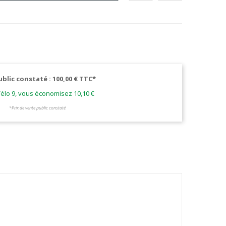
ublic constaté : 100,00 € TTC*
élo 9, vous économisez 10,10 €
*Prix de vente public constaté