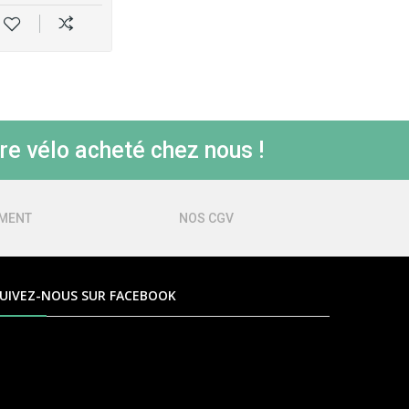
re vélo acheté chez nous !
EMENT
NOS CGV
UIVEZ-NOUS SUR FACEBOOK