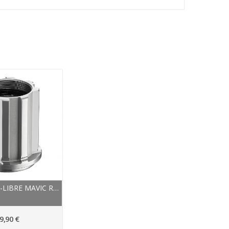
CORPS ROUE-LIBRE MAVIC ROUTE FTSL ED11 CAMPAGNOLO
9,90 €