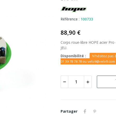
Référence :
100733
88,90 €
Corps roue-libre HOPE acier Pro 
JEU.
Disponibilité :
N'hésitez pas à
01 39 78 78 78 ou velo9@velo9.com
Partager