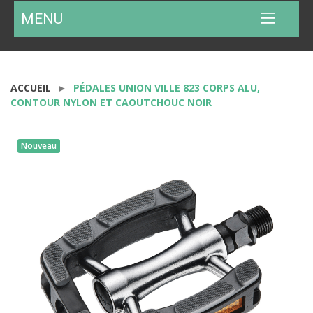
MENU
ACCUEIL
PÉDALES UNION VILLE 823 CORPS ALU,
CONTOUR NYLON ET CAOUTCHOUC NOIR
Nouveau