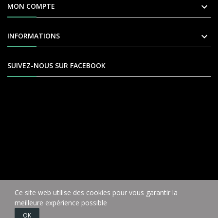

MON COMPTE

INFORMATIONS
SUIVEZ-NOUS SUR FACEBOOK
Ce site web utilise des cookies pour vous garantir la
COPYRIGHT © VÉLO9 2004
meilleure expérience possible
Réalisé avec agilité par
EMC² Studio
OK