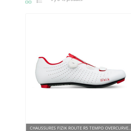
CHAUSSURES FIZIK ROUTE R5 TEMPO OVERCURVE..