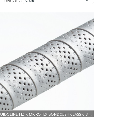

Choisir
Trier par :
GUIDOLINE FIZIK MICROTEX BONDCUSH CLASSIC 3 MM...