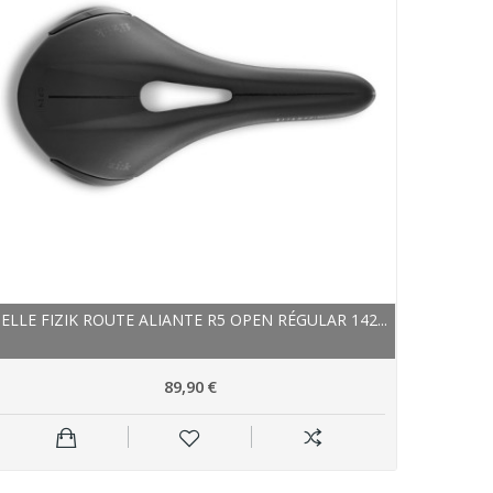
SELLE FIZIK ROUTE ALIANTE R5 OPEN RÉGULAR 142...
89,90 €