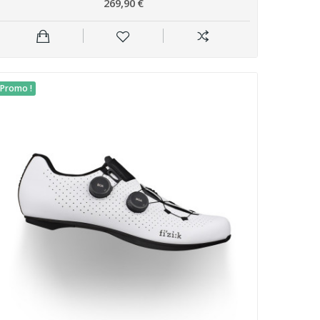
269,90 €
Promo !